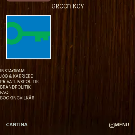
GREEN KEY
GRUPPE BOOKINGER
FIRMAMØDER & EVENTS
SHUFFLEBOARD & POOL
SPORTSBAR & KALENDER
FACILITETER
INSTAGRAM
GALLERI
JOB & KARRIERE
PRIVATLIVSPOLITIK
BRANDPOLITIK
OM
FAQ
BOOKINGVILKÅR
FAQ
KONTAKT
CANTINA
MENU