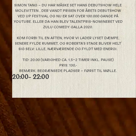
SIMON TANG – DU HAR MÅSKE SET HANS DEBUTSHOW HELE
MOLEVITTEN , DER VANDT PRISEN FOR ÅRETS DEBUTSHOW
VED UP FESTIVAL OG NU ER SAT OVER 100.000 GANGE PÅ
YOUTUBE. ELLER DA HAN BLEV TALENTPRIS-NOMINERET VED
ZULU COMEDY GALLA 2020.
KOM FORBI TIL EN AFTEN, HVOR VI LADER LYSET DÆMPE,
SENERE FYLDE RUMMET, OG ROBERTA’S STAGE BLIVER HELT
SIG SELV: LILLE, NÆRVÆRENDE OG FYLDT MED ENERGI.
TID: 20.00 (VARIGHED CA. 1,5–2 TIMER INKL. PAUSE)
PRIS: 130,-
BEMÆRK: BEGRÆNSEDE PLADSER – FØRST TIL MØLLE.
20:00
- 22:00