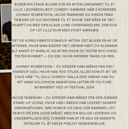
ROBERTA’S STAGE BLIVER FOR EN AFTEN OMDANNET TIL ET
LILLE, LEOPARDKLÆDT COMEDY-KAMMER, NÅR 3 KOMIKERE
JOHNNY ROBERTSON, JACOB TAARNHØJ OG SIMON TANG
TRÆDER OP OG INVITERER TIL ET SHOW, DER BÅDE ER TÆT,
SKARPT OG MED DEN SLAGS LUNE OVERRASKELSER, DER KUN
OP I ET LILLE RUM MED STORT NÆRVÆR.
DET ER VORES FØRSTE STANDUP-AFTEN. DET BLIVER EN AF ​​DE
AFTENER, HVOR MAN SIDDER TÆT, GRINER HØJT OG GLEMMER
ALT ANDET ET ØJEBLIK. EN AFTEN HVOR DE TESTER NYE JOKES,
TESTER RUMMET — OG SER, HVOR GRINENE TAGER OS HEN.
JOHNNY ROBERTSON – DU KENDER HAM MÅSKE FRA DM I
STANDUP 2022, HVOR HAN TOG TITLEN, ELLER SOM ET AF “DE
3 NYE HÅB” TIL ZULU COMEDY GALLA 2019. MÅSKE HAR DU
SET HANS SOLOSHOW MARATHON LATTER PÅ YOUTUBE,
NOMINERET VED UP FESTIVAL 2024.
JACOB TAARNHØJ – DU KENDER HAM MÅSKE FRA DEN DANSKE
STAND-UP-SCENE, HVOR HAN I ÅREVIS HAR LEVERET SKARPE
OBSERVATIONER, TØR HUMOR OG GRIN, DER RAMMER LIDT
SKÆVT (PÅ DEN GODE MÅDE). MED SIN ROLIGE LEVERING OG
UNDERSPILLEDE STIL FORMÅR HAN AT FÅ SELV DE MINDSTE
DETALJER TIL AT FØLES PINLIGT GENKENDELIGE.