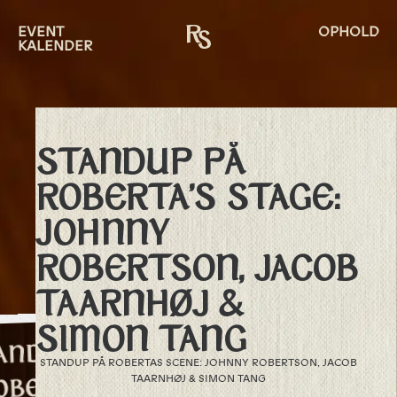
EVENT
OPHOLD
KALENDER
STANDUP PÅ
ROBERTA’S STAGE:
JOHNNY
ROBERTSON, JACOB
TAARNHØJ &
SIMON TANG
STANDUP PÅ ROBERTAS SCENE: JOHNNY ROBERTSON, JACOB
TAARNHØJ & SIMON TANG