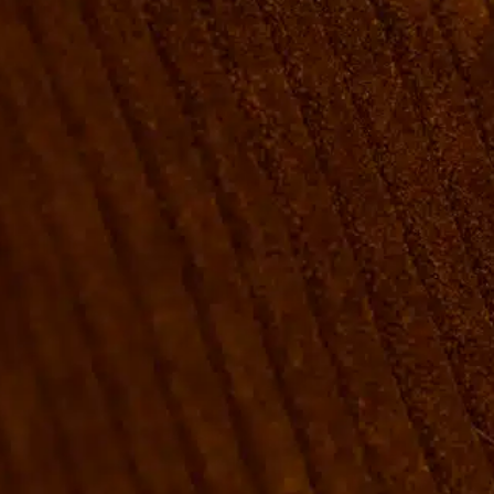
VÆRELSER & SENGE
GRUPPE BOOKINGER
FIRMAMØDER & EVENTS
SHUFFLEBOARD & POOL
SPORTSBAR & KALENDER
FACILITETER