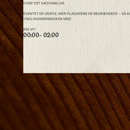
OVER DET SÆDVANLIGE.
EVENTET ER GRATIS, MEN PLADSERNE ER BEGRÆNSEDE – SÅ K
YNDLINGSMENNESKER MED.
SES VI?
00:00
- 02:00