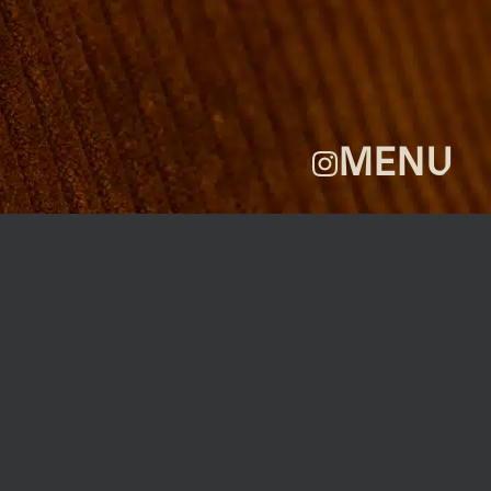
GALLERI
OM
FAQ
KONTAKT
MENU
ROBERTA’S REGULARS
GREEN KEY
SCAN ELLER KLIK PÅ KODEN FOR AT
BLIVE EN DEL AF VORES KLUB MED
EKSKLUSIVE FORDELE TIL DIG