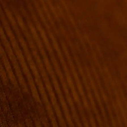
VÆRELSER & SENGE
GRUPPE BOOKINGER
FIRMAMØDER & EVENTS
SHUFFLEBOARD & POOL
SPORTSBAR & KALENDER
FACILITETER