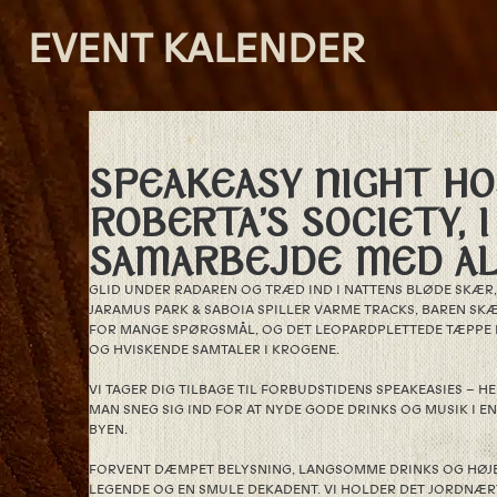
EVENT KALENDER
SPEAKEASY NIGHT HO
ROBERTA’S SOCIETY, 
SAMARBEJDE MED AL
GLID UNDER RADAREN OG TRÆD IND I NATTENS BLØDE SKÆR,
JARAMUS PARK & SABOIA SPILLER VARME TRACKS, BAREN SKÆ
FOR MANGE SPØRGSMÅL, OG DET LEOPARDPLETTEDE TÆPPE I
OG HVISKENDE SAMTALER I KROGENE.
VI TAGER DIG TILBAGE TIL FORBUDSTIDENS SPEAKEASIES – 
MAN SNEG SIG IND FOR AT NYDE GODE DRINKS OG MUSIK I EN
BYEN.
FORVENT DÆMPET BELYSNING, LANGSOMME DRINKS OG HØJE V
LEGENDE OG EN SMULE DEKADENT. VI HOLDER DET JORDNÆRT