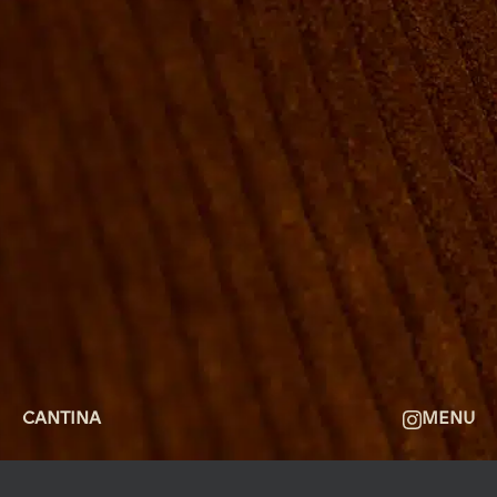
FIRMAMØDER & EVENTS
SHUFFLEBOARD & POOL
SPORTSBAR & KALENDER
FACILITETER
GALLERI
OM
FAQ
KONTAKT
CANTINA
MENU