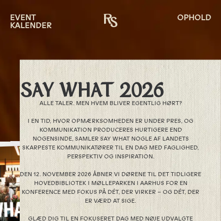
EVENT
OPHOLD
KALENDER
SAY WHAT 2026
ALLE TALER. MEN HVEM BLIVER EGENTLIG HØRT?
I EN TID, HVOR OPMÆRKSOMHEDEN ER UNDER PRES, OG
KOMMUNIKATION PRODUCERES HURTIGERE END
NOGENSINDE, SAMLER SAY WHAT NOGLE AF LANDETS
SKARPESTE KOMMUNIKATØRER TIL EN DAG MED FAGLIGHED,
PERSPEKTIV OG INSPIRATION.
DEN 12. NOVEMBER 2026 ÅBNER VI DØRENE TIL DET TIDLIGERE
HOVEDBIBLIOTEK I MØLLEPARKEN I AARHUS FOR EN
KONFERENCE MED FOKUS PÅ DÉT, DER VIRKER – OG DÉT, DER
ER VÆRD AT SIGE.
GLÆD DIG TIL EN FOKUSERET DAG MED NØJE UDVALGTE