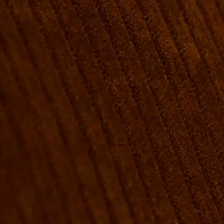
VÆRELSER & SENGE
GRUPPE BOOKINGER
FIRMAMØDER & EVENTS
SHUFFLEBOARD & POOL
SPORTSBAR & KALENDER
FACILITETER