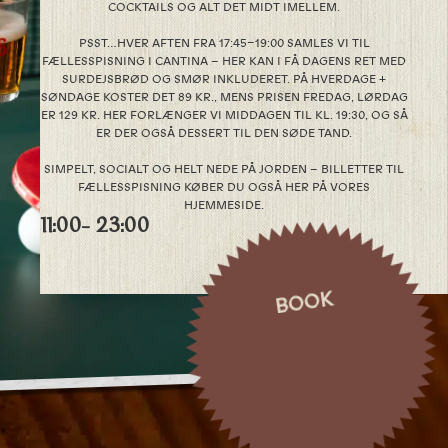
COCKTAILS OG ALT DET MIDT IMELLEM.
PSST…HVER AFTEN FRA 17:45–19:00 SAMLES VI TIL
FÆLLESSPISNING I CANTINA – HER KAN I FÅ DAGENS RET MED
SURDEJSBRØD OG SMØR INKLUDERET. PÅ HVERDAGE +
SØNDAGE KOSTER DET 89 KR., MENS PRISEN FREDAG, LØRDAG
ER 129 KR. HER FORLÆNGER VI MIDDAGEN TIL KL. 19:30, OG SÅ
ER DER OGSÅ DESSERT TIL DEN SØDE TAND.
SIMPELT, SOCIALT OG HELT NEDE PÅ JORDEN – BILLETTER TIL
FÆLLESSPISNING KØBER DU OGSÅ HER PÅ VORES
HJEMMESIDE.
11:00
- 23:00
BOOK