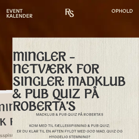
EVENT
OPHOLD
KALENDER
MINGLER –
NETVÆRK FOR
SINGLER: MADKLUB
& PUB QUIZ PÅ
ROBERTA’S
MADKLUB & PUB QUIZ PÅ ROBERTA’S
KOM MED TIL FÆLLESSPISNING & PUB QUIZ;
ER DU KLAR TIL EN AFTEN FYLDT MED GOD MAD, QUIZ OG
HYGGELIG STEMNING?