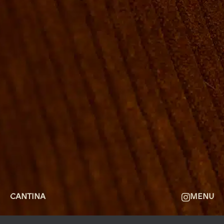
GRUPPE BOOKINGER
FIRMAMØDER & EVENTS
SHUFFLEBOARD & POOL
SPORTSBAR & KALENDER
FACILITETER
GALLERI
OM
FAQ
KONTAKT
CANTINA
MENU