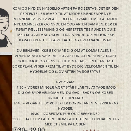
KOM OG NYD EN HYGGELIG AFTEN PÅ ROBERTA’S. DET ER DEN
PERFEKTE LEJLIGHED TIL AT MØDE SPÆNDENDE NYE
MENNESKER, HVOR VI ALLE DELER FORMÅLET MED AT MØDE
NYE MENNESKER OG NYDE EN GOD AFTEN SAMMEN. DER ER
FØRST FÆLLESSPISNING OG HEREFTER TRE RUNDER QUIZ
MED SPØRGSMÅL OM ALT FRA POPKULTUR, HISTORISKE
KARAKTERER TIL SKÆVE FACTS OG HVEM SANG HVAD.
DU BEHØVER IKKE BEKYMRE DIG OM AT KOMME ALENE –
VORES MINGLR VÆRT VIL SØRGE FOR, AT DU BLIVER TAGET
GODT IMOD OG HENVIST TIL DIN PLADS I EN PLANLAGT
BORDPLAN. VI SER FREM TIL AT BYDE DIG VELKOMMEN TIL EN
HYGGELIG OG SJOV AFTEN PÅ ROBERTA’S.
PROGRAM:
17:30 – VORES MINGLR VÆRT STÅR KLAR TIL AT TAGE IMOD
DIG OG BYDE VELKOMMEN. DU GÅR I BAREN OG KØBER
DRIKKE TIL DIN MAD.
17:45 – VI GÅR TIL BORDS EFTER BORDPLANEN. VI SPISER OG
HYGGER.
19:30 – ROBERTA’S PUB QUIZ BEGYNDER.
22:00 – TAK FOR I AFTEN – KOM GODT HJEM – FORHÅBENTLIG
MED ET SMIL PÅ LÆBEN.
17:30
- 22:00