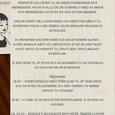
PERFEKTE LEJLIGHED TIL AT MØDE SPÆNDENDE NYE
MENNESKER, HVOR VI ALLE DELER FORMÅLET MED AT MØDE
NYE MENNESKER OG NYDE EN GOD AFTEN SAMMEN.
DER ER FØRST FÆLLESSPISNING OG HEREFTER GÅR VI TIL
ROBERTAS STAGE I KÆLDEREN, HVOR MINGLRS MUSIKQUIZ
AFHOLDES.
DU BEHØVER IKKE BEKYMRE DIG OM AT KOMME ALENE –
VORES MINGLR VÆRT VIL SØRGE FOR, AT DU BLIVER TAGET
GODT IMOD OG HENVIST TIL DIN PLADS I EN PLANLAGT
BORDPLAN.
VI SER FREM TIL AT BYDE DIG VELKOMMEN TIL EN HYGGELIG
OG SJOV AFTEN PÅ ROBERTA’S.
PROGRAM
18:30 – VORES MINGLR VÆRT STÅR KLAR TIL AT TAGE IMOD
DIG OG BYDE VELKOMMEN. DU GÅR I BAREN OG KØBER
DRIKKE TIL DIN MAD
18:45 – VI GÅR TIL BORDS EFTER BORDPLANEN. VI SPISER OG
HYGGER.
CA. 20:30 – MINGLR’S MUSIKQUIZ BEGYNDER. (BAREN LUKKER