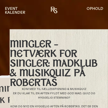
EVENT
OPHOLD
KALENDER
MINGLER –
NETVÆRK FOR
SINGLER: MADKLUB
& MUSIKQUIZ PÅ
ROBERTAS
KOM MED TIL FÆLLESSPISNING & MUSIKQUIZ
ER DU KLAR TIL EN AFTEN FYLDT MED GOD MAD, QUIZ OG
HYGGELIG STEMNING?
KOM OG NYD EN HYGGELIG AFTEN PÅ ROBERTA’S. DET ER DEN