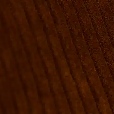
VÆRELSER & SENGE
GRUPPE BOOKINGER
FIRMAMØDER & EVENTS
SHUFFLEBOARD & POOL
SPORTSBAR & KALENDER
FACILITETER
GALLERI
OM
FAQ
KONTAKT