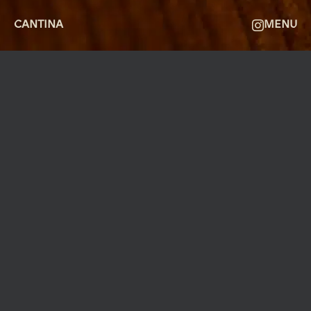
CANTINA
MENU
MØLLEGADE 3A, 8000 AARHUS
INFO@ROBERTASSOCIETY.COM
+45 53 60 86 89