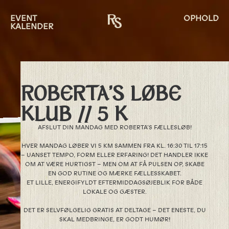
EVENT
OPHOLD
KALENDER
ROBERTA’S LØBE
KLUB // 5 K
AFSLUT DIN MANDAG MED ROBERTA’S FÆLLESLØB!
HVER MANDAG LØBER VI 5 KM SAMMEN FRA KL. 16:30 TIL 17:15
– UANSET TEMPO, FORM ELLER ERFARING! DET HANDLER IKKE
OM AT VÆRE HURTIGST – MEN OM AT FÅ PULSEN OP, SKABE
EN GOD RUTINE OG MÆRKE FÆLLESSKABET.
ET LILLE, ENERGIFYLDT EFTERMIDDAGSØJEBLIK FOR BÅDE
LOKALE OG GÆSTER.
DET ER SELVFØLGELIG GRATIS AT DELTAGE – DET ENESTE, DU
SKAL MEDBRINGE, ER GODT HUMØR!