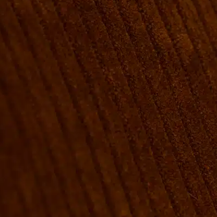
VÆRELSER & SENGE
GRUPPE BOOKINGER
FIRMAMØDER & EVENTS
SHUFFLEBOARD & POOL
SPORTSBAR & KALENDER
FACILITETER
GALLERI