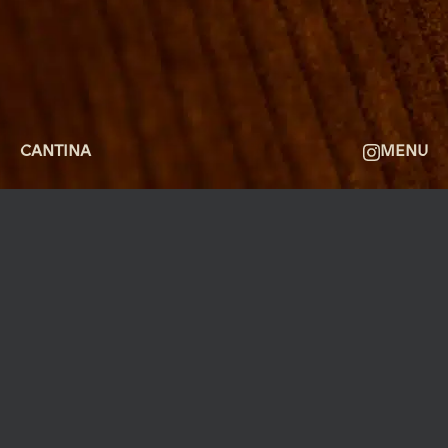
OM
FAQ
KONTAKT
CANTINA
MENU
MØLLEGADE 3A, 8000 AARHUS