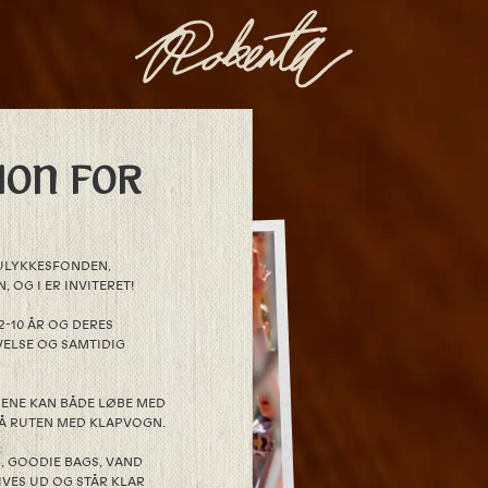
ON FOR
EULYKKESFONDEN,
 OG I ER INVITERET!
2-10 ÅR OG DERES
VELSE OG SAMTIDIG
RNENE KAN BÅDE LØBE MED
GÅ RUTEN MED KLAPVOGN.
, GOODIE BAGS, VAND
IVES UD OG STÅR KLAR