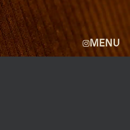
GALLERI
OM
FAQ
KONTAKT
MENU
ROBERTA’S REGULARS
GREEN KEY
SCAN ELLER KLIK PÅ KODEN FOR AT
BLIVE EN DEL AF VORES KLUB MED
EKSKLUSIVE FORDELE TIL DIG