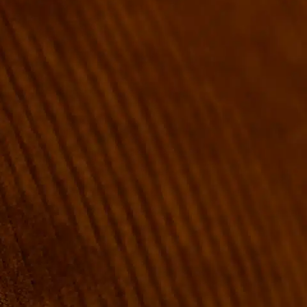
VÆRELSER & SENGE
GRUPPE BOOKINGER
FIRMAMØDER & EVENTS
SHUFFLEBOARD & POOL
SPORTSBAR & KALENDER
FACILITETER