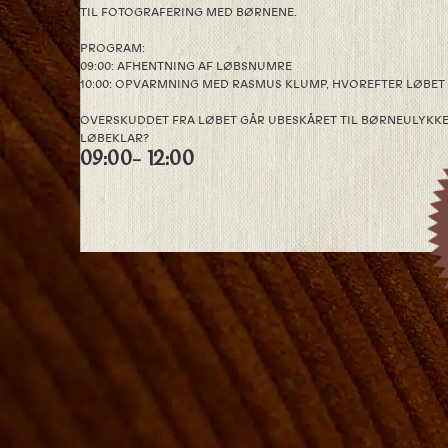
TIL FOTOGRAFERING MED BØRNENE.
PROGRAM:
09:00: AFHENTNING AF LØBSNUMRE
10:00: OPVARMNING MED RASMUS KLUMP, HVOREFTER LØBET 
OVERSKUDDET FRA LØBET GÅR UBESKÅRET TIL BØRNEULYKKE
LØBEKLAR?
09:00
- 12:00