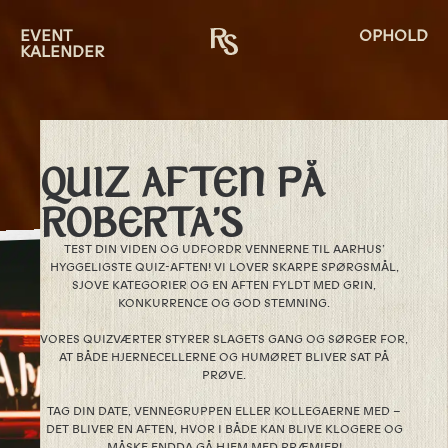
EVENT
OPHOLD
KALENDER
QUIZ AFTEN PÅ
ROBERTA’S
TEST DIN VIDEN OG UDFORDR VENNERNE TIL AARHUS’
HYGGELIGSTE QUIZ-AFTEN! VI LOVER SKARPE SPØRGSMÅL,
SJOVE KATEGORIER OG EN AFTEN FYLDT MED GRIN,
KONKURRENCE OG GOD STEMNING.
VORES QUIZVÆRTER STYRER SLAGETS GANG OG SØRGER FOR,
AT BÅDE HJERNECELLERNE OG HUMØRET BLIVER SAT PÅ
PRØVE.
TAG DIN DATE, VENNEGRUPPEN ELLER KOLLEGAERNE MED –
DET BLIVER EN AFTEN, HVOR I BÅDE KAN BLIVE KLOGERE OG
MÅSKE ENDDA GÅ HJEM MED PRÆMIER!