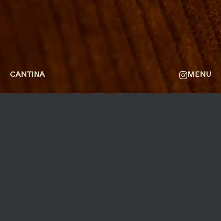
OM
FAQ
KONTAKT
CANTINA
MENU
MØLLEGADE 3A, 8000 AARHUS