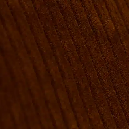
VÆRELSER & SENGE
GRUPPE BOOKINGER
FIRMAMØDER & EVENTS
SHUFFLEBOARD & POOL
SPORTSBAR & KALENDER
FACILITETER
GALLERI