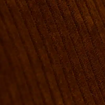
VÆRELSER & SENGE
GRUPPE BOOKINGER
FIRMAMØDER & EVENTS
SHUFFLEBOARD & POOL
SPORTSBAR & KALENDER
FACILITETER
GALLERI