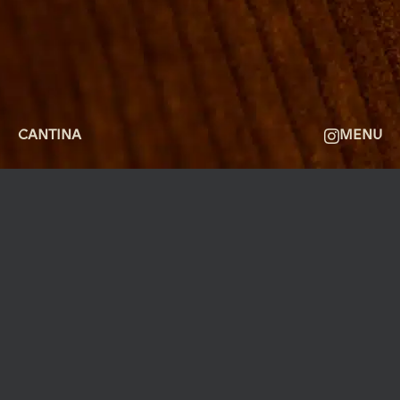
OM
FAQ
KONTAKT
CANTINA
MENU
MØLLEGADE 3A, 8000 AARHUS