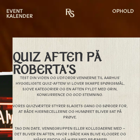
EVENT
OPHOLD
KALENDER
QUIZ AFTEN PÅ
ROBERTA’S
TEST DIN VIDEN OG UDFORDR VENNERNE TIL AARHUS’
HYGGELIGSTE QUIZ-AFTEN! VI LOVER SKARPE SPØRGSMÅL,
SJOVE KATEGORIER OG EN AFTEN FYLDT MED GRIN,
KONKURRENCE OG GOD STEMNING.
VORES QUIZVÆRTER STYRER SLAGETS GANG OG SØRGER FOR,
AT BÅDE HJERNECELLERNE OG HUMØRET BLIVER SAT PÅ
PRØVE.
TAG DIN DATE, VENNEGRUPPEN ELLER KOLLEGAERNE MED –
DET BLIVER EN AFTEN, HVOR I BÅDE KAN BLIVE KLOGERE OG
MÅSKE ENDDA GÅ HJEM MED PRÆMIER!