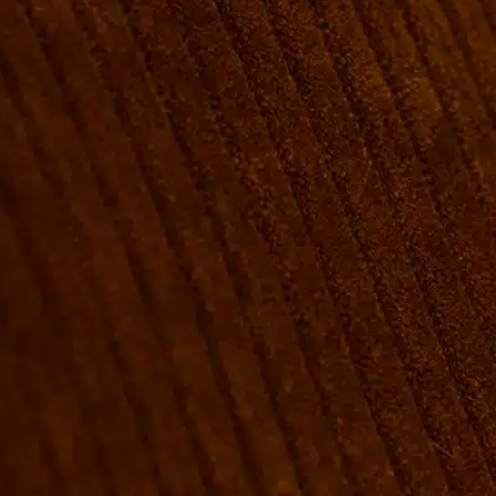
VÆRELSER & SENGE
GRUPPE BOOKINGER
FIRMAMØDER & EVENTS
SHUFFLEBOARD & POOL
SPORTSBAR & KALENDER
FACILITETER
GALLERI