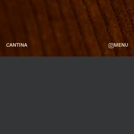
OM
FAQ
KONTAKT
CANTINA
MENU
MØLLEGADE 3A, 8000 AARHUS