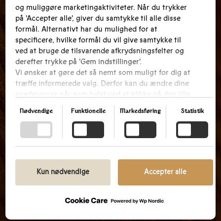
og muliggøre marketingaktiviteter. Når du trykker
på 'Accepter alle', giver du samtykke til alle disse
formål. Alternativt har du mulighed for at
specificere, hvilke formål du vil give samtykke til
ved at bruge de tilsvarende afkrydsningsfelter og
derefter trykke på 'Gem indstillinger'.
Vi ønsker at gøre det så nemt som muligt for dig at
træffe informerede valg. Derfor kan du ændre dine
præferencer når som helst ved at klikke på den lille
ikon placeret i bunden af venstre hjørne af
Nødvendige
Funktionelle
Markedsføring
Statistik
hjemmesiden og dermed trække dit samtykke
tilbage. Hvis du ønsker at dykke dybere ned i vores
brug af cookies og andre teknologier, samt vores
indsamling og behandling af personoplysninger,
opfordrer vi dig til at læse mere ved at følge det
medfølgende link. Vi prioriterer gennemsigtighed
Kun nødvendige
Accepter alle
og respekterer dit behov for at være velinformeret.
GOOGLES PRIVATLIVSPOLITIK