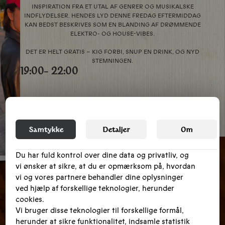
INSPIRATION FRA ET UTAL AF GENRER OG MUSIKALSKE
INDFLYDELSER. HENDES LYD DENNE FREDAG EFTERMIDDAG
KAN BEDST BESKRIVES SOM EN BLANDING AF DRØMMENDE
ELEKTRO- OG HOUSE-VIBES.
DET ER HELT GRATIS – KIG FORBI, SNUP EN DRINK, OG NYD
STEMNINGEN.
19:00
- 22:00
Samtykke
Detaljer
Om
Du har fuld kontrol over dine data og privatliv, og
vi ønsker at sikre, at du er opmærksom på, hvordan
vi og vores partnere behandler dine oplysninger
ved hjælp af forskellige teknologier, herunder
cookies.
Vi bruger disse teknologier til forskellige formål,
herunder at sikre funktionalitet, indsamle statistik