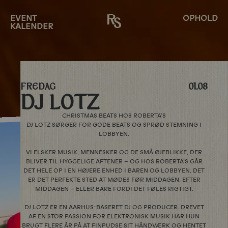
EVENT
OPHOLD
KALENDER
FREDAG
01.08
DJ LOTZ
CHRISTMAS BEATS HOS ROBERTA’S
DJ LOTZ SØRGER FOR GODE BEATS OG SPRØD STEMNING I
LOBBYEN.
VI ELSKER MUSIK, MENNESKER OG DE SMÅ ØJEBLIKKE, DER
BLIVER TIL HYGGELIGE AFTENER – OG HOS ROBERTA’S GÅR
DET HELE OP I EN HØJERE ENHED I BAREN OG LOBBYEN. DET
ER DET PERFEKTE STED AT MØDES FØR MIDDAGEN, EFTER
MIDDAGEN – ELLER BARE FORDI DET FØLES RIGTIGT.
DJ LOTZ ER EN AARHUS-BASERET DJ OG PRODUCER. DREVET
AF EN STOR PASSION FOR ELEKTRONISK MUSIK HAR HUN
BRUGT FLERE ÅR PÅ AT FINPUDSE SIT HÅNDVÆRK OG HENTET