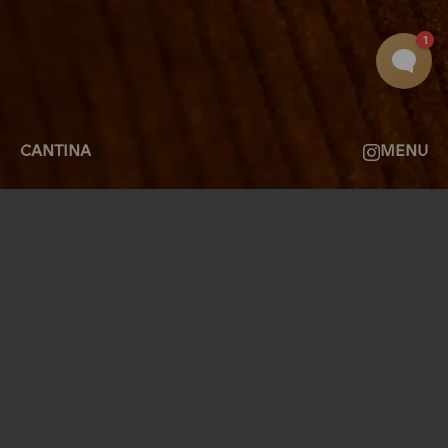
OM
FAQ
KONTAKT
CANTINA
MENU
MØLLEGADE 3A, 8000 AARHUS