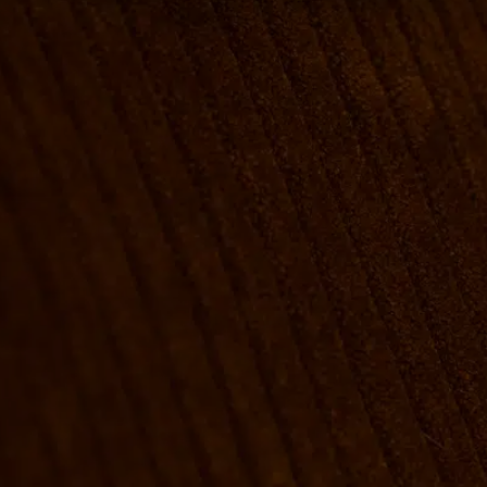
VÆRELSER & SENGE
GRUPPE BOOKINGER
FIRMAMØDER & EVENTS
SHUFFLEBOARD & POOL
SPORTSBAR & KALENDER
FACILITETER
GALLERI