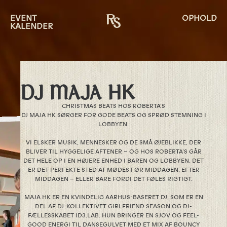
EVENT
OPHOLD
KALENDER
DJ MAJA HK
CHRISTMAS BEATS HOS ROBERTA’S
DJ MAJA HK SØRGER FOR GODE BEATS OG SPRØD STEMNING I
LOBBYEN.
VI ELSKER MUSIK, MENNESKER OG DE SMÅ ØJEBLIKKE, DER
BLIVER TIL HYGGELIGE AFTENER – OG HOS ROBERTA’S GÅR
DET HELE OP I EN HØJERE ENHED I BAREN OG LOBBYEN. DET
ER DET PERFEKTE STED AT MØDES FØR MIDDAGEN, EFTER
MIDDAGEN – ELLER BARE FORDI DET FØLES RIGTIGT.
MAJA HK ER EN KVINDELIG AARHUS-BASERET DJ, SOM ER EN
DEL AF DJ-KOLLEKTIVET GIRLFRIEND SEASON OG DJ-
FÆLLESSKABET ID3.LAB. HUN BRINGER EN SJOV OG FEEL-
GOOD ENERGI TIL DANSEGULVET MED ET MIX AF BOUNCY