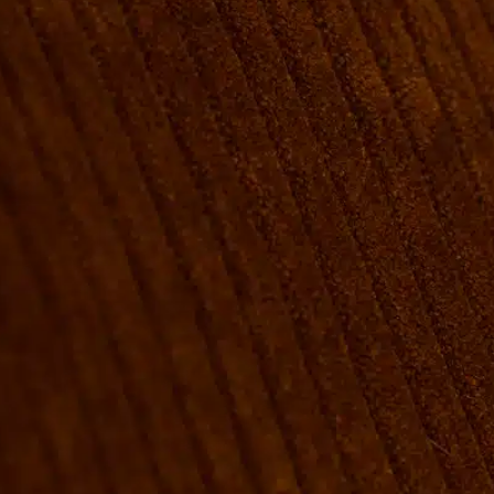
VÆRELSER & SENGE
GRUPPE BOOKINGER
FIRMAMØDER & EVENTS
SHUFFLEBOARD & POOL
SPORTSBAR & KALENDER
FACILITETER
GALLERI