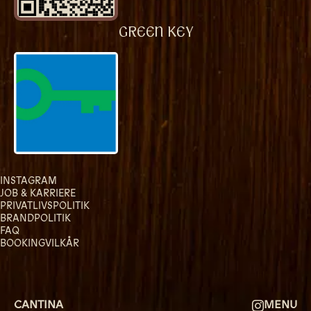
VÆRELSER & SENGE
GREEN KEY
GRUPPE BOOKINGER
FIRMAMØDER & EVENTS
SHUFFLEBOARD & POOL
SPORTSBAR & KALENDER
FACILITETER
INSTAGRAM
GALLERI
JOB & KARRIERE
PRIVATLIVSPOLITIK
BRANDPOLITIK
OM
FAQ
BOOKINGVILKÅR
FAQ
KONTAKT
CANTINA
MENU