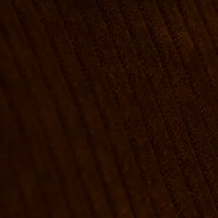
VÆRELSER & SENGE
GRUPPE BOOKINGER
FIRMAMØDER & EVENTS
SHUFFLEBOARD & POOL
SPORTSBAR & KALENDER
FACILITETER
GALLERI