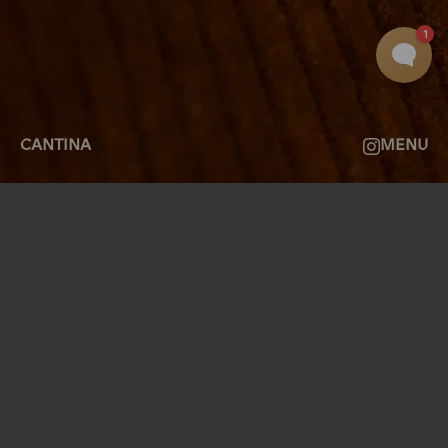
OM
FAQ
KONTAKT
CANTINA
MENU
MØLLEGADE 3A, 8000 AARHUS