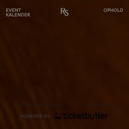
EVENT
OPHOLD
KALENDER
VILKÅR OG BETINGELSER
PRIVATPOLITIK
POWERED BY