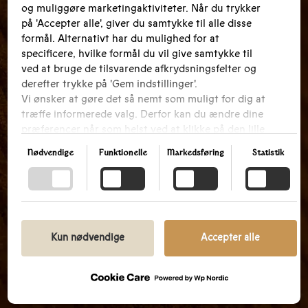
og muliggøre marketingaktiviteter. Når du trykker
på 'Accepter alle', giver du samtykke til alle disse
formål. Alternativt har du mulighed for at
specificere, hvilke formål du vil give samtykke til
ved at bruge de tilsvarende afkrydsningsfelter og
derefter trykke på 'Gem indstillinger'.
Vi ønsker at gøre det så nemt som muligt for dig at
træffe informerede valg. Derfor kan du ændre dine
præferencer når som helst ved at klikke på den lille
ikon placeret i bunden af venstre hjørne af
Nødvendige
Funktionelle
Markedsføring
Statistik
hjemmesiden og dermed trække dit samtykke
tilbage. Hvis du ønsker at dykke dybere ned i vores
brug af cookies og andre teknologier, samt vores
indsamling og behandling af personoplysninger,
opfordrer vi dig til at læse mere ved at følge det
medfølgende link. Vi prioriterer gennemsigtighed
Kun nødvendige
Accepter alle
og respekterer dit behov for at være velinformeret.
GOOGLES PRIVATLIVSPOLITIK